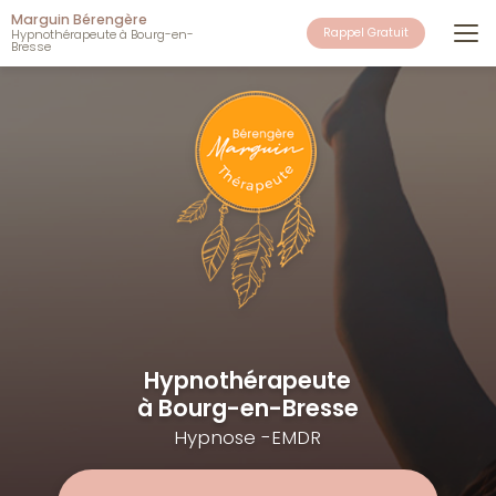
Aller
Marguin Bérengère
au
Rappel Gratuit
Hypnothérapeute à Bourg-en-
Bresse
contenu
principal
Hypnothérapeute
à Bourg-en-Bresse
Hypnose -EMDR