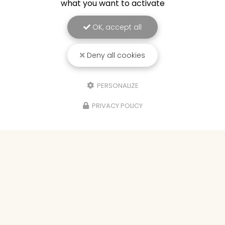
what you want to activate
OK, accept all
Deny all cookies
Hypnothérapeute à Bourg-en-Bresse
PERSONALIZE
389 rue des Acacias
01310 SAINT-RÉMY
PRIVACY POLICY
07 69 43 45 73
Lundi au vendredi :
9h - 18h
Suivez-nous sur les réseaux sociaux