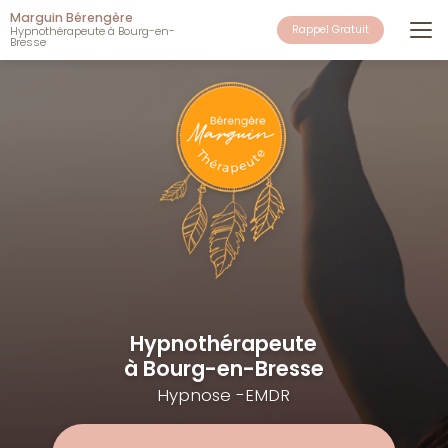
Aller
Marguin Bérengère
au
Rappel Gratuit
Hypnothérapeute à Bourg-en-
Bresse
contenu
principal
Hypnothérapeute
à Bourg-en-Bresse
Hypnose -EMDR