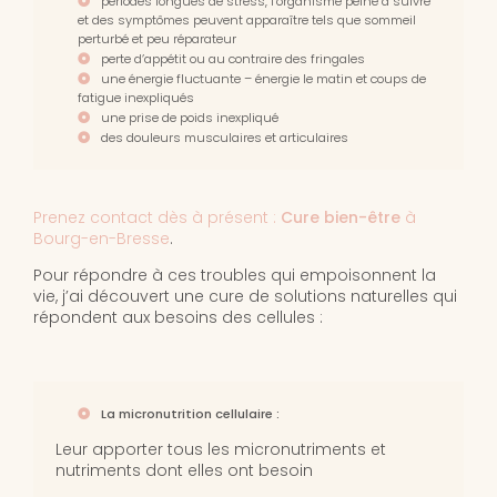
périodes longues de stress, l’organisme peine à suivre
et des symptômes peuvent apparaître tels que sommeil
perturbé et peu réparateur
perte d’appétit ou au contraire des fringales
une énergie fluctuante – énergie le matin et coups de
fatigue inexpliqués
une prise de poids inexpliqué
des douleurs musculaires et articulaires
Prenez contact dès à présent :
Cure bien-être
à
Bourg-en-Bresse
.
Pour répondre à ces troubles qui empoisonnent la
vie, j’ai découvert une cure de solutions naturelles qui
répondent aux besoins des cellules :
La micronutrition cellulaire :
Leur apporter tous les micronutriments et
nutriments dont elles ont besoin