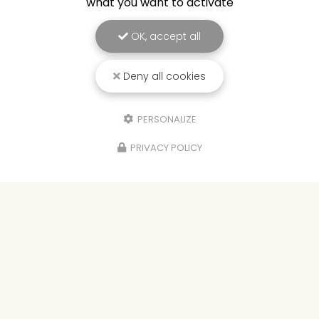
what you want to activate
OK, accept all
Deny all cookies
PERSONALIZE
PRIVACY POLICY
Hypnothérapeute à Bourg-en-Bresse
389 rue des Acacias
01310 SAINT-RÉMY
07 69 43 45 73