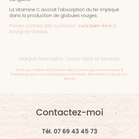
La Vitamine C accroit l'absorption du fer impliqué
dans la production de globules rouges.
Prenez contact dès à présent :
cure bien-être
à
Bourg-en-Bresse
.
Marguin Bérengère : Savoir-faire et services
Emdr pour libérer souffrances liées à une rupture amoureuse
|
Thérapeute pour soin énergétique polynésien Aea Waena à Bourg-en-
Bresse
Contactez-moi
Tél.
07 69 43 45 73