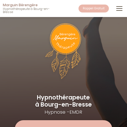
Aller
Marguin Bérengère
au
Rappel Gratuit
Hypnothérapeute à Bourg-en-
Bresse
contenu
principal
Hypnothérapeute
à Bourg-en-Bresse
Hypnose -EMDR