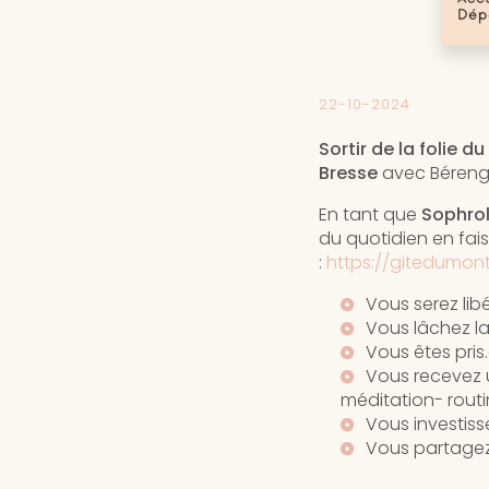
22-10-2024
Sortir de la folie 
Bresse
avec Béreng
En tant que
Sophrol
du quotidien en fais
:
https://gitedumont
Vous serez li
Vous lâchez l
Vous êtes pris
Vous recevez u
méditation- rout
Vous investiss
Vous partagez