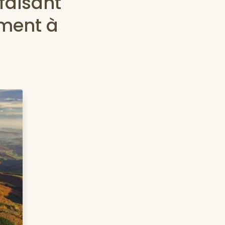
 faisant
ement à