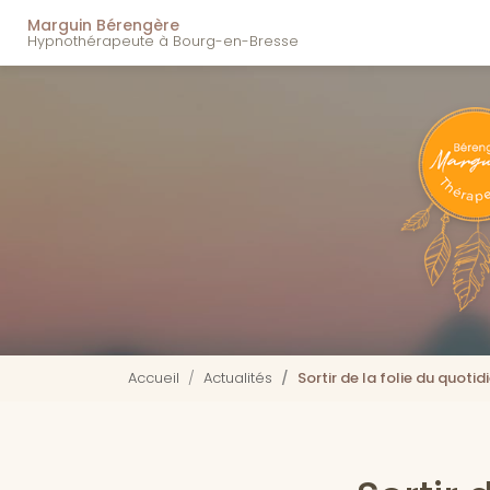
Navigation principal
Aller
Marguin Bérengère
au
Hypnothérapeute à Bourg-en-Bresse
contenu
principal
Accueil
Actualités
Sortir de la folie du quoti