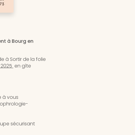
ent à Bourg en
de à Sortir de la folie
l 2025
en gîte
ie à vous
sophrologie-
oupe sécurisant