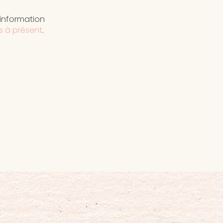
'information
s à présent
.