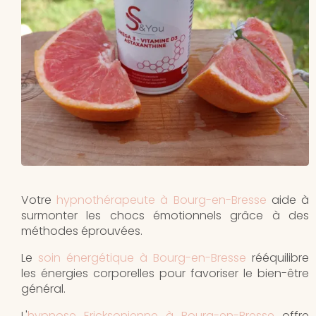
Votre
hypnothérapeute à Bourg-en-Bresse
aide à
surmonter les chocs émotionnels grâce à des
méthodes éprouvées.
Le
soin énergétique à Bourg-en-Bresse
rééquilibre
les énergies corporelles pour favoriser le bien-être
général.
L'
hypnose Ericksonienne à Bourg-en-Bresse
offre