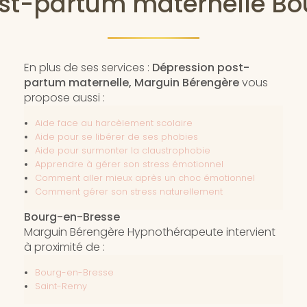
st-partum maternelle B
En plus de ses services :
Dépression post-
partum maternelle, Marguin Bérengère
vous
propose aussi :
Aide face au harcèlement scolaire
Aide pour se libérer de ses phobies
Aide pour surmonter la claustrophobie
Apprendre à gérer son stress émotionnel
Comment aller mieux après un choc émotionnel
Comment gérer son stress naturellement
Bourg-en-Bresse
Marguin Bérengère Hypnothérapeute intervient
à proximité de :
Bourg-en-Bresse
Saint-Remy