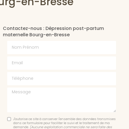
ourg-en-Bresse
Contactez-nous : Dépression post-partum
maternelle Bourg-en-Bresse
Nom Prénom
Email
Téléphone
Message
J'autorise ce site à conserver l'ensemble des données transmises
dans ce formulaire pour faciliter le suivi et le traitement de ma
demande.
(Aucune exploitation commerciale ne sera faite des