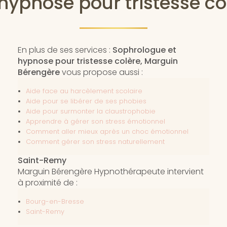
hypnose pour tristesse c
En plus de ses services :
Sophrologue et
hypnose pour tristesse colère, Marguin
Bérengère
vous propose aussi :
Aide face au harcèlement scolaire
Aide pour se libérer de ses phobies
Aide pour surmonter la claustrophobie
Apprendre à gérer son stress émotionnel
Comment aller mieux après un choc émotionnel
Comment gérer son stress naturellement
Saint-Remy
Marguin Bérengère Hypnothérapeute intervient
à proximité de :
Bourg-en-Bresse
Saint-Remy