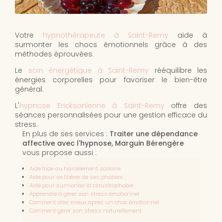
Votre
hypnothérapeute à Saint-Remy
aide à
surmonter les chocs émotionnels grâce à des
méthodes éprouvées.
Le
soin énergétique à Saint-Remy
rééquilibre les
énergies corporelles pour favoriser le bien-être
général.
L'
hypnose Ericksonienne à Saint-Remy
offre des
séances personnalisées pour une gestion efficace du
stress.
En plus de ses services :
Traiter une dépendance
affective avec l'hypnose, Marguin Bérengère
vous propose aussi :
Aide face au harcèlement scolaire
Aide pour se libérer de ses phobies
Aide pour surmonter la claustrophobie
Apprendre à gérer son stress émotionnel
Comment aller mieux après un choc émotionnel
Comment gérer son stress naturellement