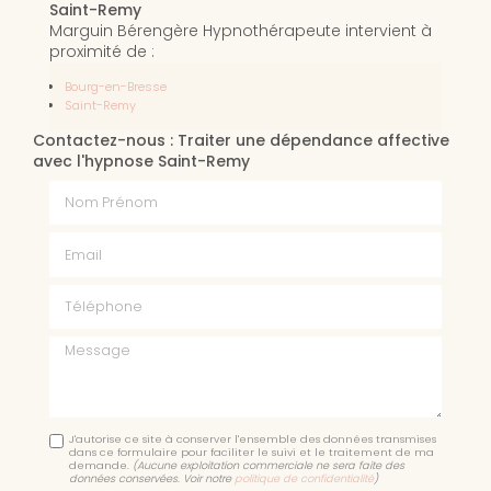
Saint-Remy
Marguin Bérengère Hypnothérapeute intervient à
proximité de :
Bourg-en-Bresse
Saint-Remy
Contactez-nous : Traiter une dépendance affective
avec l'hypnose Saint-Remy
Nom Prénom
Email
Téléphone
Message
J'autorise ce site à conserver l'ensemble des données transmises
dans ce formulaire pour faciliter le suivi et le traitement de ma
demande.
(Aucune exploitation commerciale ne sera faite des
données conservées. Voir notre
politique de confidentialité
)