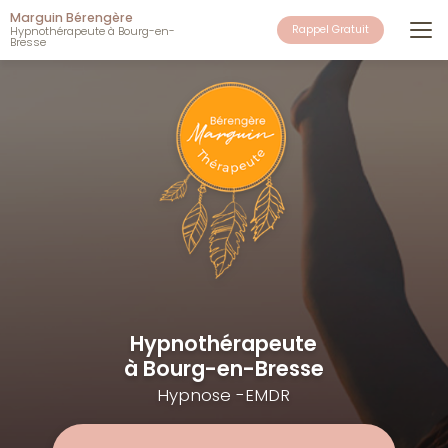
Aller
Marguin Bérengère
au
Rappel Gratuit
Hypnothérapeute à Bourg-en-
Bresse
contenu
principal
Hypnothérapeute
à Bourg-en-Bresse
Hypnose -EMDR